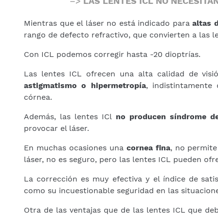
–>
LAS LENTES ICL NO NECESITA
Mientras que el láser no está indicado para
altas 
rango de defecto refractivo, que convierten a las le
Con ICL podemos corregir hasta -20 dioptrías.
Las lentes ICL ofrecen una alta calidad de visi
astigmatismo o hipermetropía
, indistintamente
córnea.
Además, las lentes ICl
no producen síndrome de
provocar el láser.
En muchas ocasiones una
cornea fina
, no permite
láser, no es seguro, pero las lentes ICL pueden ofr
La corrección es muy efectiva y el índice de sati
como su incuestionable seguridad en las situacione
Otra de las ventajas que de las lentes ICL que de