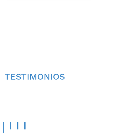
TESTIMONIOS
CONOCE LA OPINIÓN
DE
NUESTROS PACIENTES.