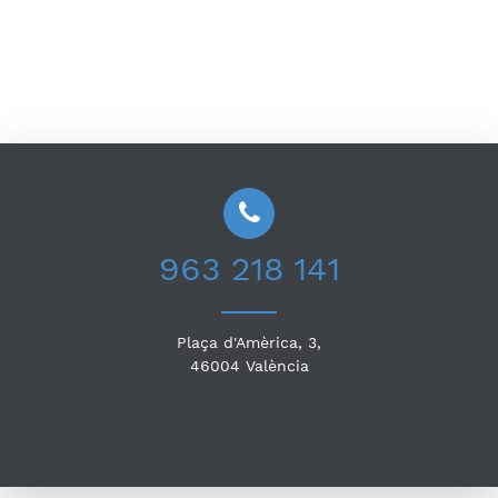
963 218 141
Plaça d'Amèrica, 3,
46004
València