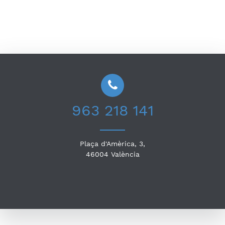
963 218 141
Plaça d'Amèrica, 3,
46004
València