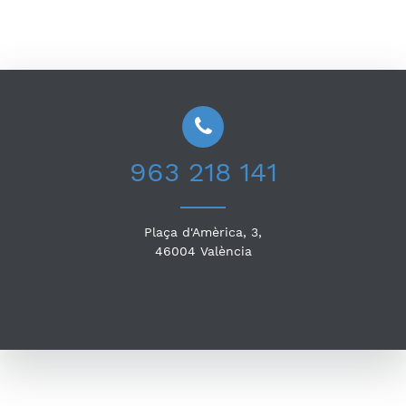
963 218 141
Plaça d'Amèrica, 3,
46004
València