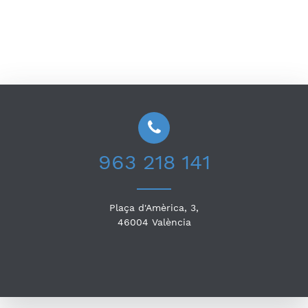
963 218 141
Plaça d'Amèrica, 3,
46004
València