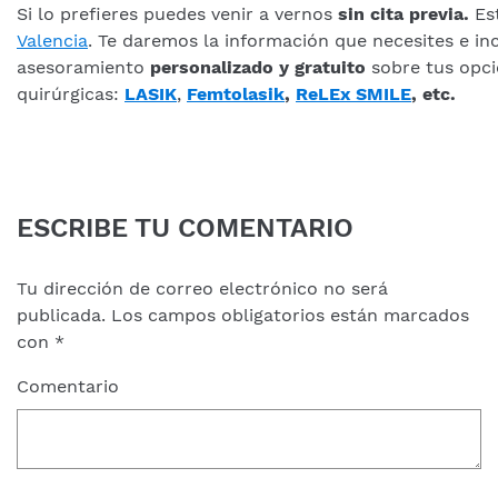
Si lo prefieres puedes venir a vernos
sin cita previa.
Es
Valencia
.
Te daremos la información que necesites e in
asesoramiento
personalizado y gratuito
sobre tus opc
quirúrgicas:
LASIK
,
Femtolasik
,
ReLEx SMILE
, etc.
ESCRIBE TU COMENTARIO
Tu dirección de correo electrónico no será
publicada.
Los campos obligatorios están marcados
con
*
Comentario