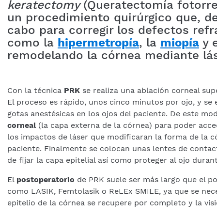
keratectomy
(Queratectomía fotorre
un procedimiento quirúrgico que, de
cabo para corregir los defectos refr
como la
hipermetropía
, la
miopía
y 
remodelando la córnea mediante lás
Con la técnica
PRK
se realiza una ablación corneal su
El proceso es rápido, unos cinco minutos por ojo, y se
gotas anestésicas en los ojos del paciente. De este mod
corneal
(la capa externa de la córnea) para poder acced
los impactos de láser que modificaran la forma de la c
paciente. Finalmente se colocan unas lentes de contact
de fijar la capa epitelial así como proteger al ojo dura
El
postoperatorio
de PRK suele ser más largo que el po
como LASIK, Femtolasik o ReLEx SMILE, ya que se nece
epitelio de la córnea se recupere por completo y la vis