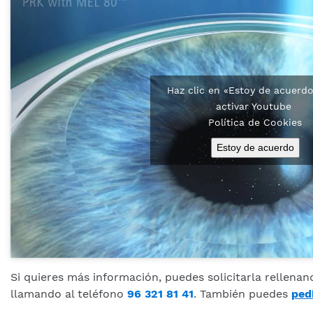
Haz clic en «Estoy de acuerd
activar Youtube
Política de Cookies
Estoy de acuerdo
Si quieres más información, puedes solicitarla rellenan
llamando al teléfono
96 321 81 41
. También puedes
pedi